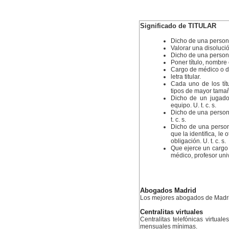
Significado de TITULAR
Dicho de una persona
Valorar una disoluci
Dicho de una persona:
Poner título, nombre 
Cargo de médico o de
letra titular.
Cada uno de los tít
tipos de mayor tamañ
Dicho de un jugado
equipo. U. t. c. s.
Dicho de una person
t. c. s.
Dicho de una person
que la identifica, le
obligación. U. t. c. s.
Que ejerce un cargo 
médico, profesor unive
Abogados Madrid
Los mejores abogados de Madr
Centralitas virtuales
Centralitas telefónicas virtual
mensuales mínimas.