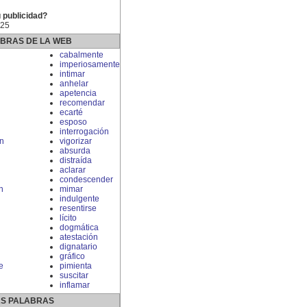
 publicidad?
 25
ABRAS DE LA WEB
cabalmente
imperiosamente
intimar
anhelar
apetencia
recomendar
ecarté
esposo
interrogación
n
vigorizar
absurda
distraída
aclarar
condescender
n
mimar
indulgente
resentirse
lícito
dogmática
atestación
dignatario
gráfico
e
pimienta
suscitar
inflamar
S PALABRAS