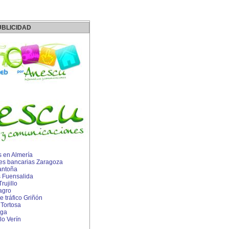
UBLICIDAD
 en Almería
es bancarias Zaragoza
antoña
s Fuensalida
rujillo
agro
 tráfico Griñón
Tortosa
aga
o Verín