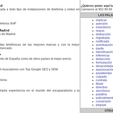
id
¿Quieres poner aquí tu
da a todo tipo de instalaciones de telefonía y redes en
Llamanos al 902 88 66
LAS PAL
implicar
lefonia VoIP
aversión
insectívoro
Madrid
reacio
s de Madrid
distracción
registrada
notificada
litas telefónicas de las mejores marcas y con la mejor
acentuación
l mercado.
pauta
menstruació
P
inferencia
nto de España como de otros países al mejor precio.
deducción
formulación
desacertada
en buscadores con Top Google SEO y SEM
equivocació
pasatiempo
culpado
elona
contrata
titular
directivo
plia experiencia en el mundo del escaparatismo y la
sincrónico
palatina
judicialment
conversión
pegujal
OTRA