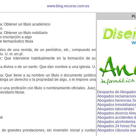
www.blog.recurso.com.es
P
: Obtener un título académico
ón
 Obtener un título nobiliario
o inscripción a algo
 farmacéutico titula
ulos de una revista, de un periódico, etc., compuesto en
o. U. m. en pl.
r: Que interviene habitualmente en la formación de su
a divina o de un santo: Que dan nombre a una iglesia. U.
a: Que tiene a su nombre un título o documento jurídico
 otorga un derecho o la propiedad de algo, o le impone una
o una profesión con título o nombramiento oficiales. Juez,
Despacho de Abogados
rsitario titular.
Abogados reclamacion
Abogados herencias S
Abogados inmobiliario
Abogados laboralistas T
Abogados divorcio Alm
id
Abogados accidentes de
Abogados alcoholemia 
Abogados 24 horas Fr
es de grandes prestaciones, sin inversión inicial y cuotas
Abogados cláusula suel