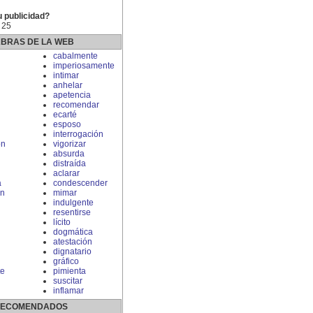
u publicidad?
 25
ABRAS DE LA WEB
cabalmente
imperiosamente
intimar
anhelar
apetencia
recomendar
ecarté
n
esposo
interrogación
ón
vigorizar
absurda
distraída
aclarar
a
condescender
ón
mimar
indulgente
resentirse
lícito
dogmática
atestación
dignatario
gráfico
te
pimienta
suscitar
inflamar
 RECOMENDADOS