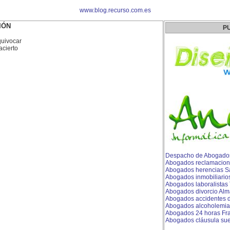
www.blog.recurso.com.es
IÓN
P
quivocar
cierto
Despacho de Abogados
Abogados reclamacion
Abogados herencias S
Abogados inmobiliario
Abogados laboralistas T
Abogados divorcio Alm
Abogados accidentes de
Abogados alcoholemia
Abogados 24 horas Fr
Abogados cláusula sue