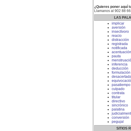
¿Quieres poner aquí t
Llamanos al 902 88 66
LAS PAL
implicar
aversión
insectívoro
reacio
distracción
registrada
notificada
acentuació
pauta
menstruaci
inferencia
deducción
formulación
desacertad
equivocaci
pasatiempo
culpado
contrata
titular
directivo
sincrónico
palatina
judicialmen
conversión
pegujal
SITIOS