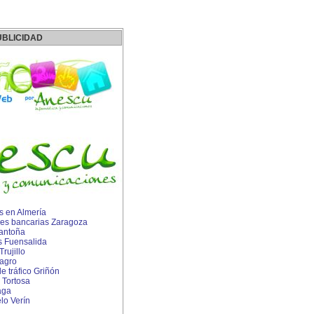
UBLICIDAD
 en Almería
es bancarias Zaragoza
antoña
s Fuensalida
rujillo
agro
 tráfico Griñón
 Tortosa
aga
lo Verín