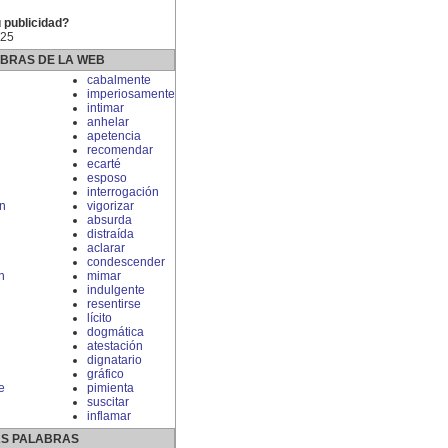
 publicidad?
 25
ABRAS DE LA WEB
cabalmente
imperiosamente
intimar
anhelar
apetencia
recomendar
ecarté
esposo
interrogación
n
vigorizar
absurda
distraída
aclarar
condescender
n
mimar
indulgente
resentirse
lícito
dogmática
atestación
dignatario
gráfico
e
pimienta
suscitar
inflamar
S PALABRAS