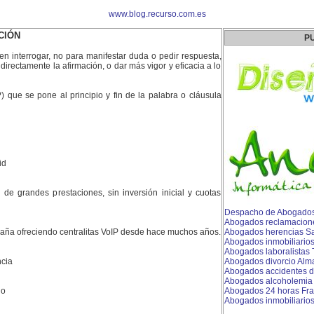
www.blog.recurso.com.es
CIÓN
P
en interrogar, no para manifestar duda o pedir respuesta,
directamente la afirmación, o dar más vigor y eficacia a lo
?) que se pone al principio y fin de la palabra o cláusula
id
es de grandes prestaciones, sin inversión inicial y cuotas
Despacho de Abogados
Abogados reclamacion
aña ofreciendo centralitas VoIP desde hace muchos años.
Abogados herencias S
Abogados inmobiliario
Abogados laboralistas T
cia
Abogados divorcio Alm
Abogados accidentes de
Abogados alcoholemia 
do
Abogados 24 horas Fr
Abogados inmobiliario