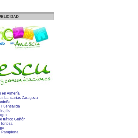
UBLICIDAD
 en Almería
es bancarias Zaragoza
antoña
s Fuensalida
rujillo
agro
 tráfico Griñón
Tortosa
aga
s Pamplona