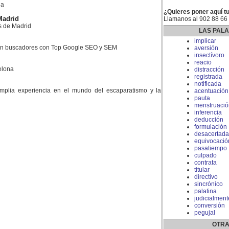
la
¿Quieres poner aquí tu
Madrid
Llamanos al 902 88 66
s de Madrid
LAS PAL
implicar
en buscadores con Top Google SEO y SEM
aversión
insectívoro
reacio
elona
distracción
registrada
notificada
plia experiencia en el mundo del escaparatismo y la
acentuación
pauta
menstruació
inferencia
deducción
formulación
desacertada
equivocació
pasatiempo
culpado
contrata
titular
directivo
sincrónico
palatina
judicialment
conversión
pegujal
OTRA